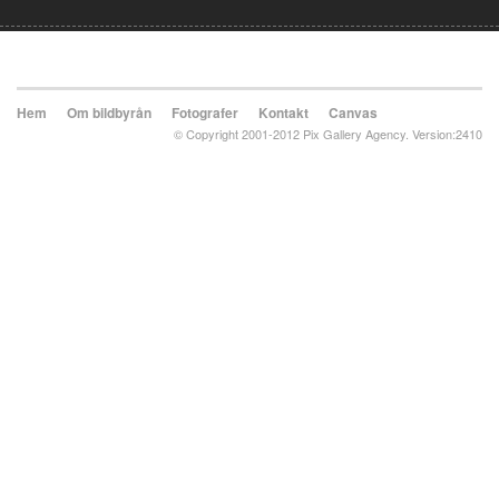
Hem
Om bildbyrån
Fotografer
Kontakt
Canvas
© Copyright 2001-2012 Pix Gallery Agency. Version:2410