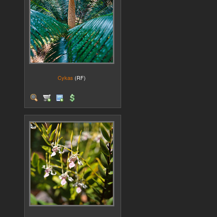
Cykas
(RF)