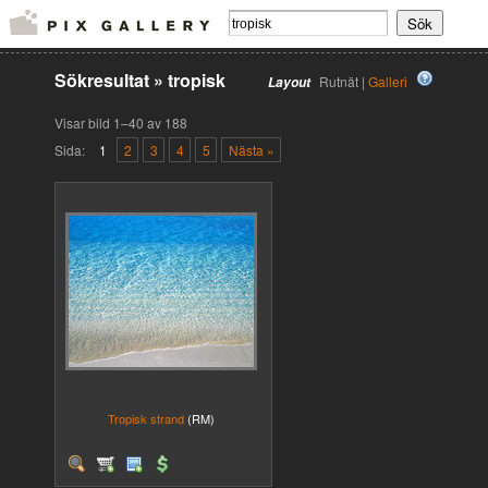
Sökresultat
»
tropisk
Rutnät |
Galleri
Layout
Visar bild 1–40 av 188
Sida:
1
2
3
4
5
Nästa »
Tropisk strand
(RM)