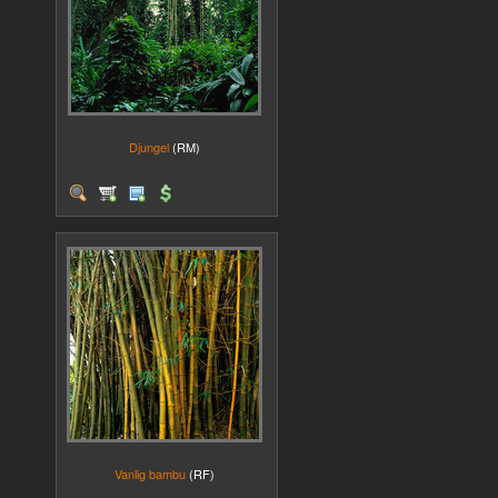
Djungel
(RM)
Vanlig bambu
(RF)