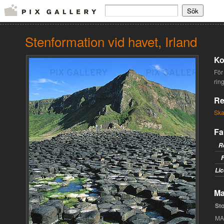
Stenformation vid havet, Irland
Ko
För 
rin
Re
Ska
Fa
R
F
Lic
Ma
Sto
MA