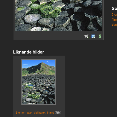
Sö
5 c
fil
stå
Liknande bilder
Stenformation vid havet, Irland
(RM)