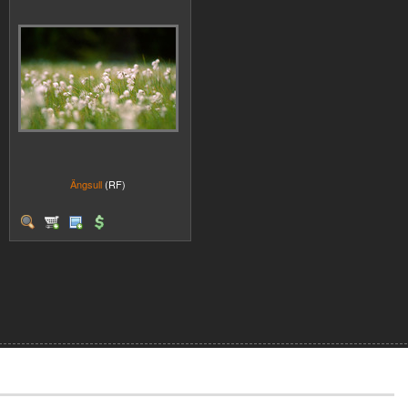
Ängsull
(RF)