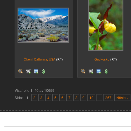
Öken i California, USA
(RF)
Guckosko
(RF)
Visar bild 1–40 av 10659
Sida:
1
2
3
4
5
6
7
8
9
10
..
267
Nästa »