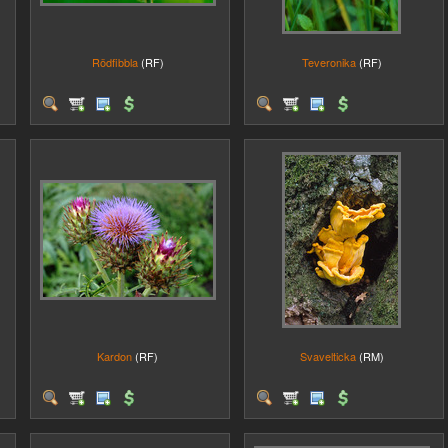
Rödfibbla
(RF)
Teveronika
(RF)
Kardon
(RF)
Svavelticka
(RM)