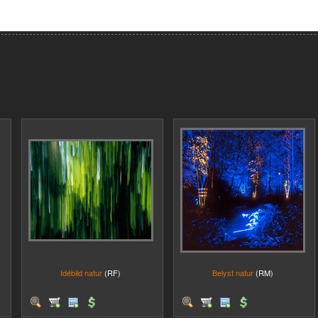
Idébild natur
(RF)
Belyst natur
(RM)