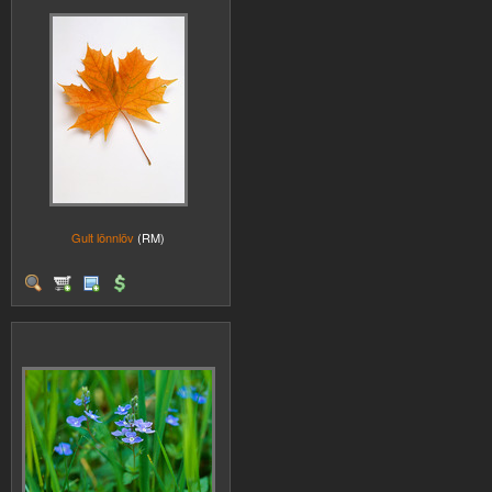
Gult lönnlöv
(RM)