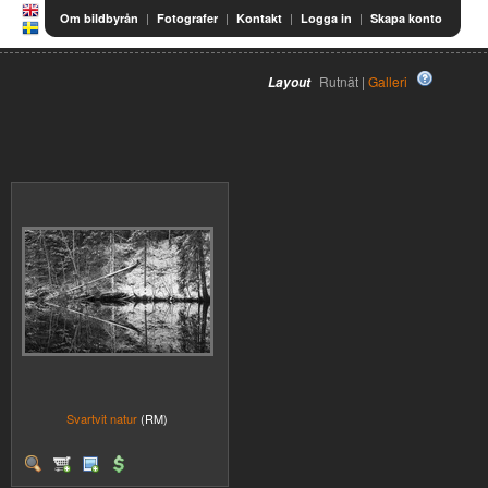
|
|
|
|
Om bildbyrån
Fotografer
Kontakt
Logga in
Skapa konto
Rutnät |
Galleri
Layout
Svartvit natur
(RM)