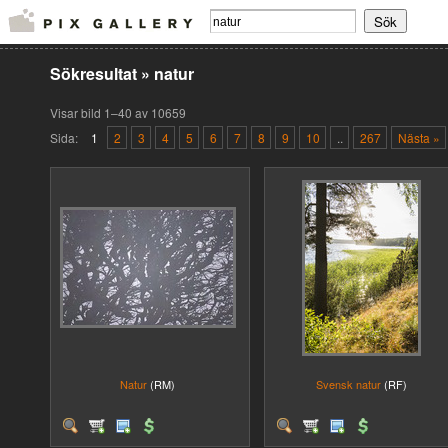
Sökresultat
»
natur
Visar bild 1–40 av 10659
Sida:
1
2
3
4
5
6
7
8
9
10
..
267
Nästa »
Natur
(RM)
Svensk natur
(RF)