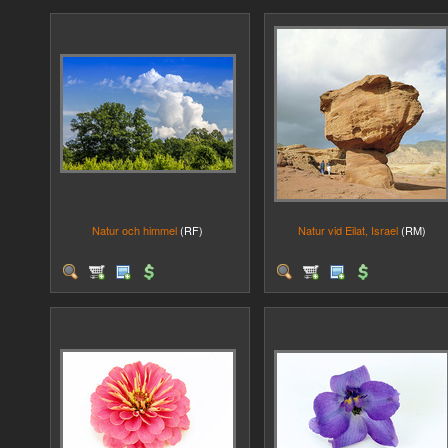
Natur och himmel
(RF)
Natur vid Eilat, Israel
(RM)