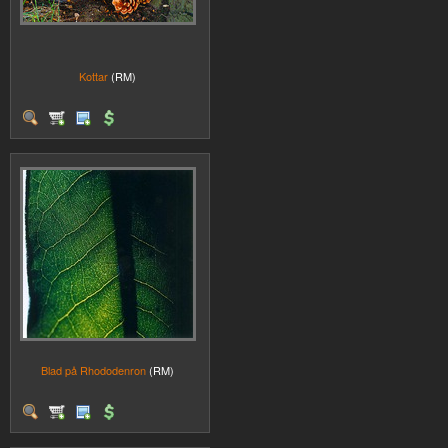
Kottar
(RM)
Blad på Rhododenron
(RM)