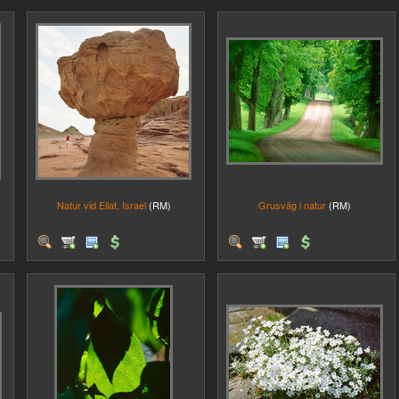
Natur vid Eilat, Israel
(RM)
Grusväg i natur
(RM)