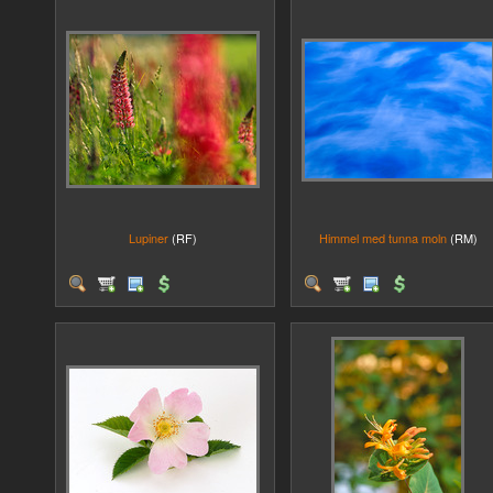
Lupiner
(RF)
Himmel med tunna moln
(RM)