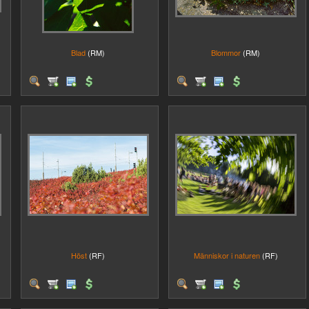
Blad
(RM)
Blommor
(RM)
Höst
(RF)
Människor i naturen
(RF)