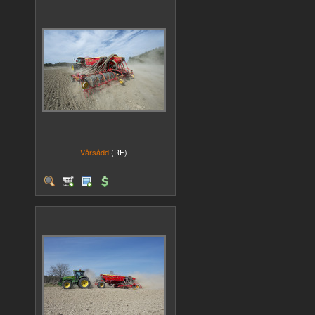
Vårsådd
(RF)