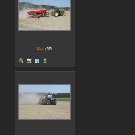
Sådd
(RF)