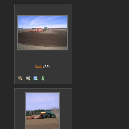
Sådd
(RF)