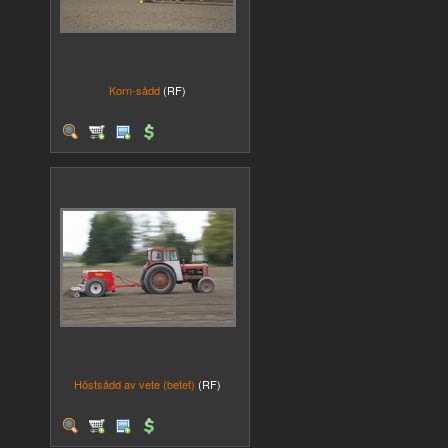
Korn-sådd
(RF)
Höstsådd av vete (betet)
(RF)