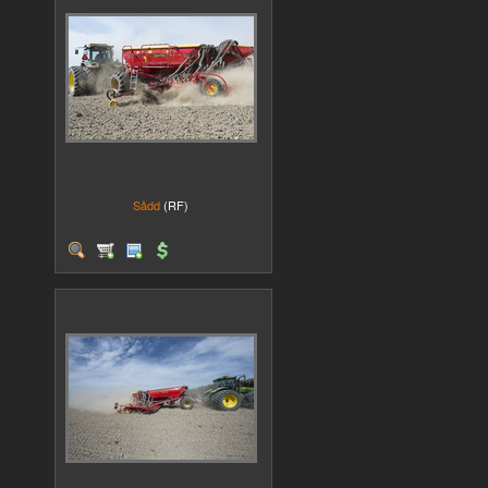
Sådd
(RF)