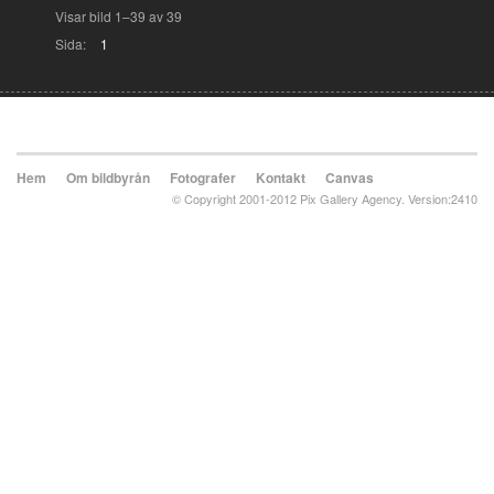
Visar bild 1–39 av 39
Sida:
1
Hem
Om bildbyrån
Fotografer
Kontakt
Canvas
© Copyright 2001-2012 Pix Gallery Agency. Version:2410