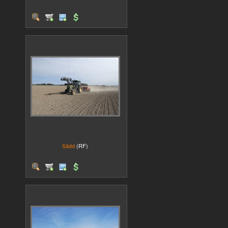
Sådd
(RF)