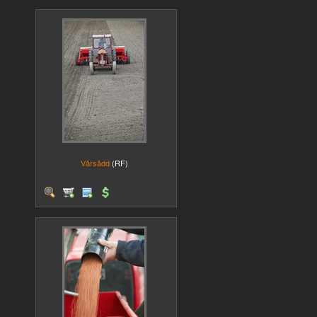
Vårsådd
(RF)