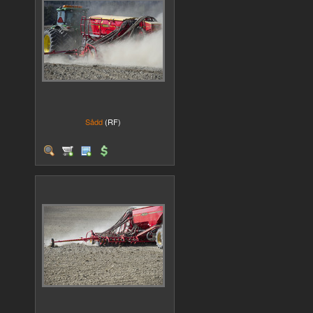
Sådd
(RF)