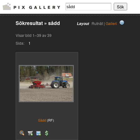
Sökresultat
»
sådd
Rutnät |
Galleri
Layout
Visar bild 1–39 av 39
Sida:
1
Sådd
(RF)