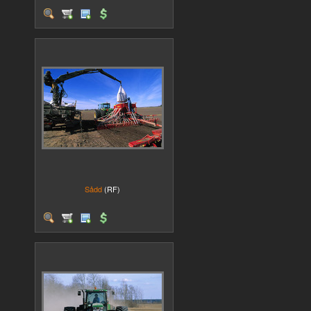
Sådd
(RF)