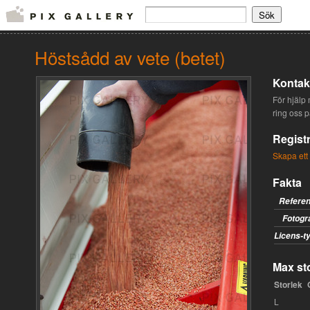
Höstsådd av vete (betet)
Kontakt
För hjälp 
ring oss 
Registr
Skapa ett
Fakta
Refere
Fotogr
Licens-t
Max sto
Storlek
L