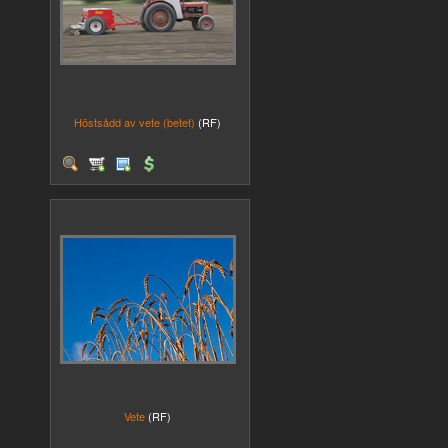
Höstsådd av vete (betet)
(RF)
Vete
(RF)