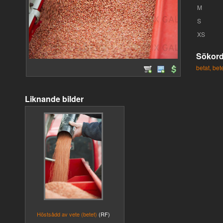
M
S
XS
Sökor
betat,
bete
Liknande bilder
Höstsådd av vete (betet)
(RF)