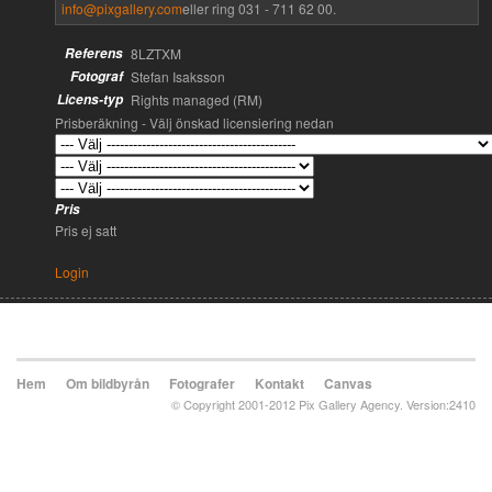
info@pixgallery.com
eller ring 031 - 711 62 00.
Referens
8LZTXM
Fotograf
Stefan Isaksson
Licens-typ
Rights managed (RM)
Prisberäkning - Välj önskad licensiering nedan
Pris
Pris ej satt
Login
Hem
Om bildbyrån
Fotografer
Kontakt
Canvas
© Copyright 2001-2012 Pix Gallery Agency. Version:2410