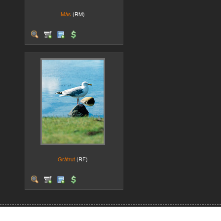
Mås
(RM)
Gråtrut
(RF)