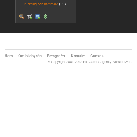
K-ritning och hammare
(RF)
Hem
Om bildbyrån
Fotografer
Kontakt
Canvas
© Copyright 2001-2012 Pix Gallery Agency. Version:2410