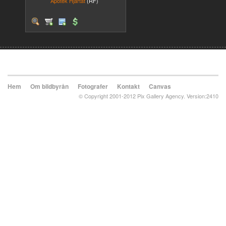
Apotek Hjärtat
(RF)
Hem
Om bildbyrån
Fotografer
Kontakt
Canvas
© Copyright 2001-2012 Pix Gallery Agency. Version:2410