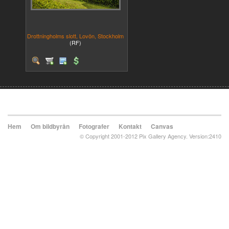
Drottningholms slott, Lovön, Stockholm
(RF)
Hem
Om bildbyrån
Fotografer
Kontakt
Canvas
© Copyright 2001-2012 Pix Gallery Agency. Version:2410