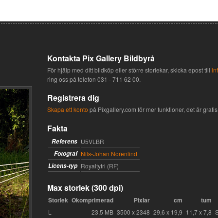
Kontakta Pix Gallery Bildbyrå
För hjälp med ditt bildköp eller större storlekar, skicka epost till
in
ring oss på telefon
031 - 711 62 00
.
Registrera dig
Skapa ett konto
på Pixgallery.com för mer funktioner, det är gratis 
Fakta
Referens
U5VLBR
Fotograf
Nils-Johan Norenlind
Licens-typ
Royaltyfri (RF)
Max storlek (300 dpi)
Storlek
Okomprimerad
Pixlar
cm
tum
L
23,5 MB
3500 x 2348
29,6 x 19,9
11,7 x 7,8