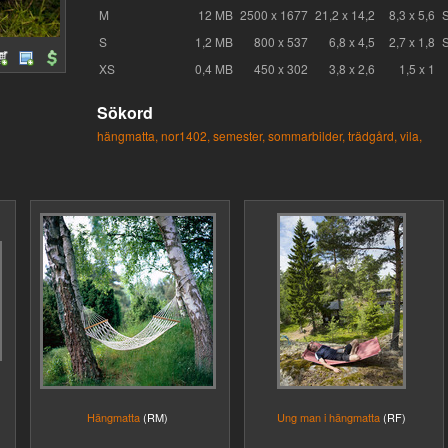
M
12 MB
2500 x 1677
21,2 x 14,2
8,3 x 5,6
S
1,2 MB
800 x 537
6,8 x 4,5
2,7 x 1,8
XS
0,4 MB
450 x 302
3,8 x 2,6
1,5 x 1
Sökord
hängmatta,
nor1402,
semester,
sommarbilder,
trädgård,
vila,
Hängmatta
(RM)
Ung man i hängmatta
(RF)