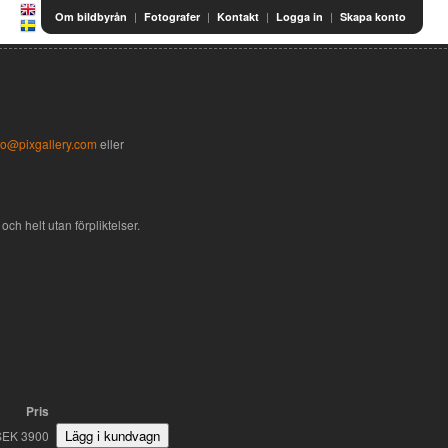
|
|
|
|
Om bildbyrån
Fotografer
Kontakt
Logga in
Skapa konto
fo@pixgallery.com
eller
och helt utan förpliktelser.
Pris
SEK 3900