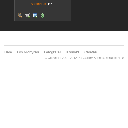
Vattenkran
(RF)
Hem
Om bildbyrån
Fotografer
Kontakt
Canvas
© Copyright 2001-2012 Pix Gallery Agency. Version:2410