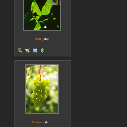
Blad
(RM)
Vindruva
(RF)