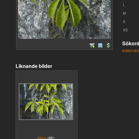
L
M
S
XS
Sökor
klätterväxt
Liknande bilder
Vildvin
(RF)