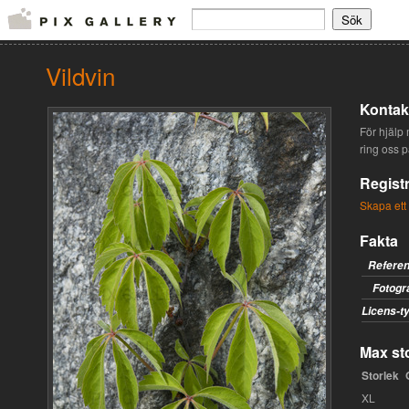
Vildvin
Kontakt
För hjälp 
ring oss 
Registr
Skapa ett
Fakta
Refere
Fotogr
Licens-t
Max sto
Storlek
XL