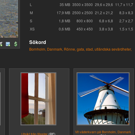
L
35 MB
3500 x 3500
29,6 x 29,6
11,7 x 11,7
M
17,9 MB
2500 x 2500
21,2 x 21,2
8,3 x 8,3
S
1,8 MB
800 x 800
6,8 x 6,8
2,7 x 2,7
XS
0,6 MB
450 x 450
3,8 x 3,8
1,5 x 1,5
Sökord
Bornholm,
Danmark,
Rönne,
gata,
stad,
utländska sevärdheter,
Vit väderkvarn på Bornholm, Danmark
Utsikt från fönster
(RF)