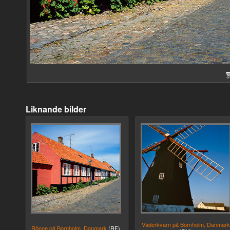
Liknande bilder
Väderkvarn på Bornholm, Danmark
Rönne på Bornholm, Danmark
(RF)