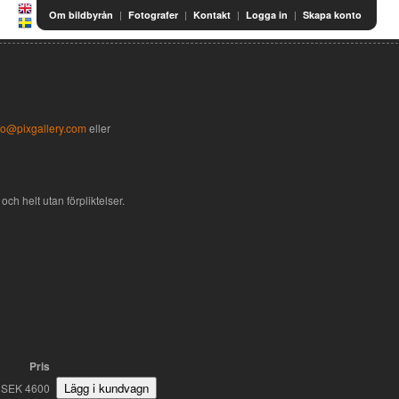
|
|
|
|
Om bildbyrån
Fotografer
Kontakt
Logga in
Skapa konto
fo@pixgallery.com
eller
och helt utan förpliktelser.
Pris
SEK 4600