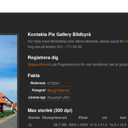
Kontakta Pix Gallery Bildbyrå
För hjälp med ditt bildköp eller större storlekar, skicka epost till
in
ring oss på telefon
031 - 711 62 00
.
Registrera dig
Skapa ett konto
på Pixgallery.com för mer funktioner, det är gratis 
Fakta
Referens
KTX2K1
Fotograf
Bengt Ekeholt
Licens-typ
Royaltyfri (RF)
Max storlek (300 dpi)
Storlek
Okomprimerad
Pixlar
cm
tum
XL
68,7 MB
4900 x 4900
41,5 x 41,5
16,3 x 16,3