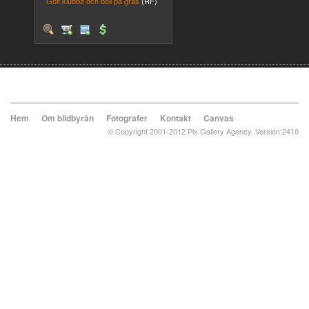
Golf klubba och boll på gräs
(RF)
Hem
Om bildbyrån
Fotografer
Kontakt
Canvas
© Copyright 2001-2012 Pix Gallery Agency. Version:2410