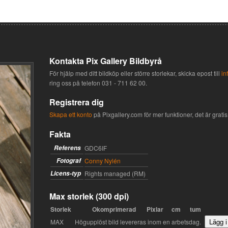
Kontakta Pix Gallery Bildbyrå
För hjälp med ditt bildköp eller större storlekar, skicka epost till
in
ring oss på telefon
031 - 711 62 00
.
Registrera dig
Skapa ett konto
på Pixgallery.com för mer funktioner, det är gratis 
Fakta
Referens
GDC6IF
Fotograf
Conny Nylén
Licens-typ
Rights managed (RM)
Max storlek (300 dpi)
Storlek
Okomprimerad
Pixlar
cm
tum
MAX
Högupplöst bild levereras inom en arbetsdag.