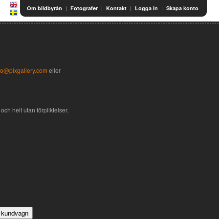
|
|
|
|
Om bildbyrån
Fotografer
Kontakt
Logga in
Skapa konto
fo@pixgallery.com
eller
och helt utan förpliktelser.