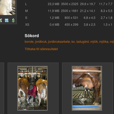
L
23,3 MB
3500 x 2325
29,6 x 19,7
11,7 x 7,7
M
11,9 MB
2500 x 1661
21,2 x 14,1
8,3 x 5,5
S
1,2 MB
800 x 531
6,8 x 4,5
2,7 x 1,8
XS
0,4 MB
450 x 299
3,8 x 2,5
1,5 x 1
Sökord
bonde,
jordbruk,
jordbruksarbete,
ko,
ladugård,
mjölk,
mjölka,
mj
Tillbaka till sökresultatet