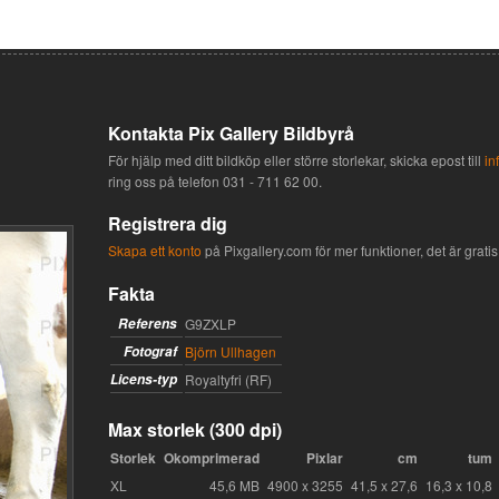
Kontakta Pix Gallery Bildbyrå
För hjälp med ditt bildköp eller större storlekar, skicka epost till
in
ring oss på telefon
031 - 711 62 00
.
Registrera dig
Skapa ett konto
på Pixgallery.com för mer funktioner, det är gratis 
Fakta
Referens
G9ZXLP
Fotograf
Björn Ullhagen
Licens-typ
Royaltyfri (RF)
Max storlek (300 dpi)
Storlek
Okomprimerad
Pixlar
cm
tum
XL
45,6 MB
4900 x 3255
41,5 x 27,6
16,3 x 10,8