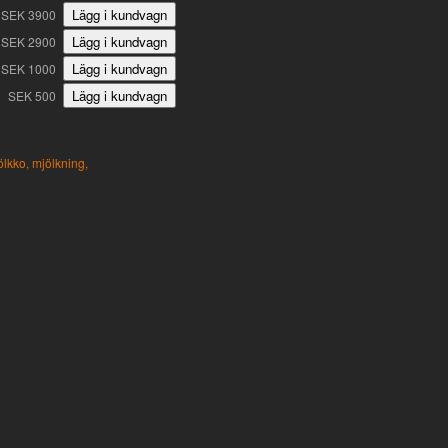
SEK 3900
SEK 2900
SEK 1000
SEK 500
ölkko,
mjölkning,