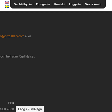
|
|
|
|
Om bildbyrån
Fotografer
Kontakt
Logga in
Skapa konto
fo@pixgallery.com
eller
och helt utan förpliktelser.
Pris
SEK 4600