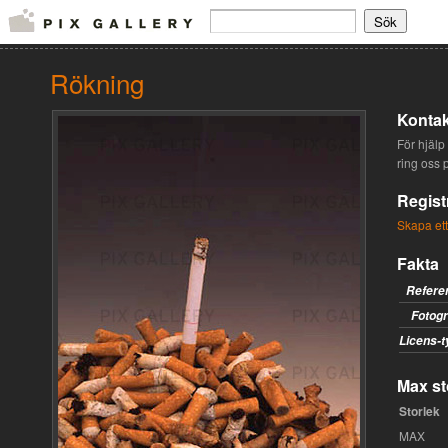
Rökning
Kontak
För hjälp 
ring oss 
Regist
Skapa ett
Fakta
Refere
Fotogr
Licens-t
Max st
Storlek
MAX