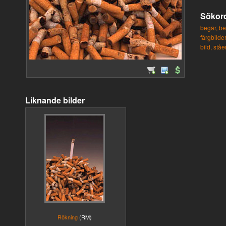
Sökor
begär,
be
färgbilder
bild,
ståe
Liknande bilder
Rökning
(RM)