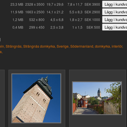
23,3 MB
2328 x 3500
19,7 x 29,6
7,8 x 11,7
SEK 3900
11,9 MB
1663 x 2500
14,1 x 21,2
5,5 x 8,3
SEK 2900
1,2 MB
532 x 800
4,5 x 6,8
1,8 x 2,7
SEK 1000
0,4 MB
299 x 450
2,5 x 3,8
1 x 1,5
SEK 500
d
in,
Strängnäs,
Strängnäs domkyrka,
Sverige,
Södermanland,
domkyrka,
interiör,
a,