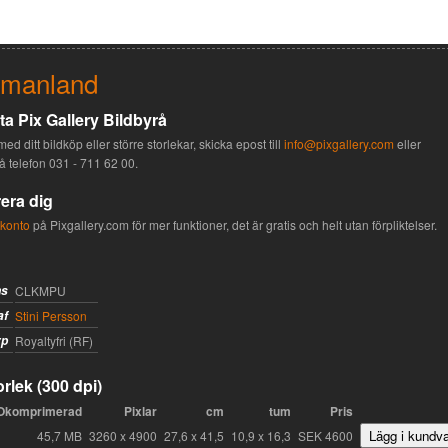
rmanland
a Pix Gallery Bildbyrå
med ditt bildköp eller större storlekar, skicka epost till
info@pixgallery.com
eller
på telefon
031 - 711 62 00
.
era dig
 konto
på Pixgallery.com för mer funktioner, det är gratis och helt utan förpliktelser.
ns
CLKMPU
af
Stini Persson
yp
Royaltyfri (RF)
rlek (300 dpi)
Okomprimerad
Pixlar
cm
tum
Pris
45,7 MB
3260 x 4900
27,6 x 41,5
10,9 x 16,3
SEK 4600