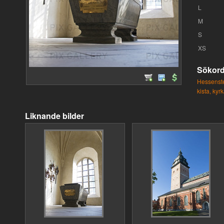
L
M
S
XS
Sökor
Hessenste
kista,
kyrk
Liknande bilder