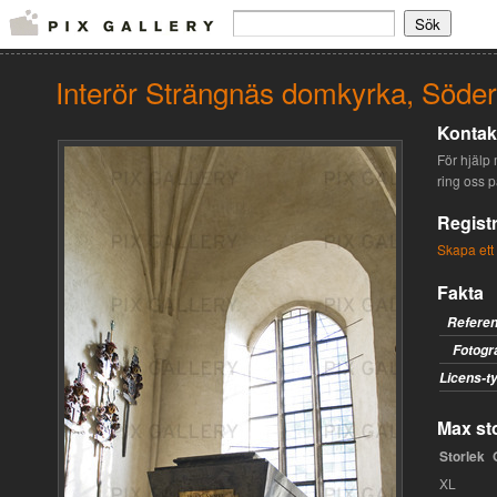
Interör Strängnäs domkyrka, Söde
Kontakt
För hjälp 
ring oss 
Registr
Skapa ett
Fakta
Refere
Fotogr
Licens-t
Max sto
Storlek
XL