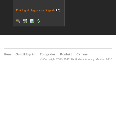
Flykting vid taggtrådsstängsel
(RF)
Hem
Om bildbyrån
Fotografer
Kontakt
Canvas
© Copyright 2001-2012 Pix Gallery Agency. Version:2410