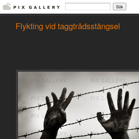
Flykting vid taggtrådsstängsel