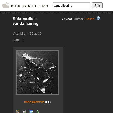
Sökresultat
»
Rutnät |
Galleri
Layout
vandalisering
Visar bild 1–39 av 39
Sida:
1
Trasig glödlampa
(RF)