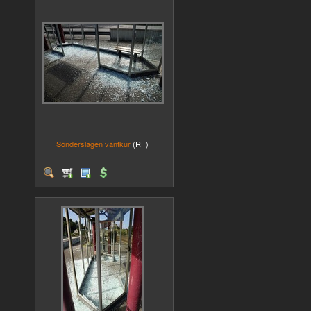
Sönderslagen väntkur
(RF)