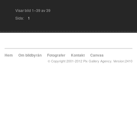
Visar bild 1–39 av 39
Sida:
1
Hem
Om bildbyrån
Fotografer
Kontakt
Canvas
© Copyright 2001-2012 Pix Gallery Agency. Version:2410