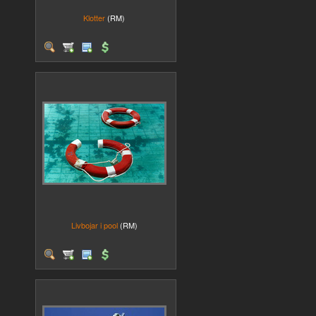
Klotter
(RM)
Livbojar i pool
(RM)