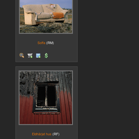
Soffa
(RM)
Eldhärjat hus
(RF)