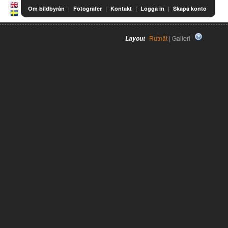
|
|
|
|
Om bildbyrån
Fotografer
Kontakt
Logga in
Skapa konto
Rutnät
| Galleri
Layout