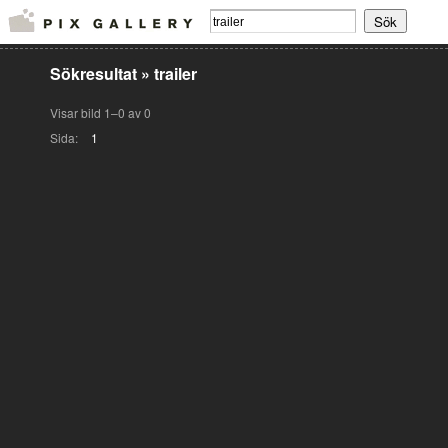
Sökresultat
»
trailer
Visar bild 1–0 av 0
Sida:
1