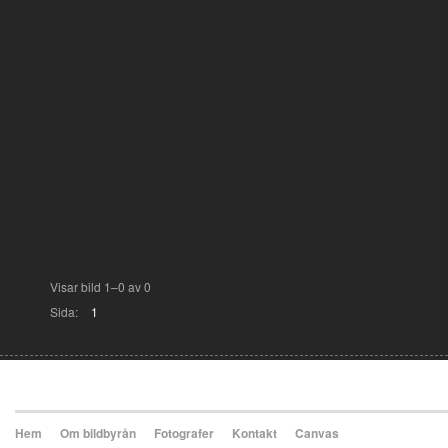
Visar bild 1–0 av 0
Sida:
1
Hem
Om bildbyrån
Fotografer
Kontakt
Canvas