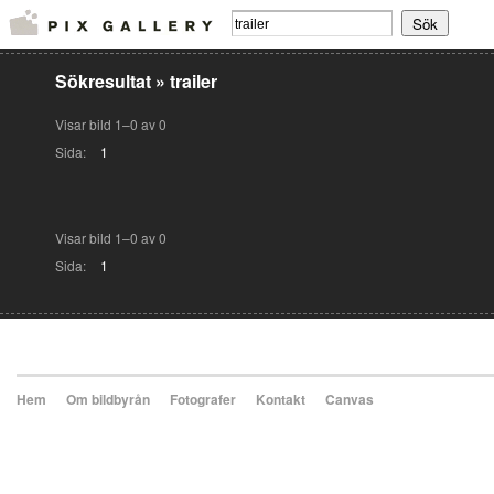
Sökresultat
»
trailer
Visar bild 1–0 av 0
Sida:
1
Visar bild 1–0 av 0
Sida:
1
Hem
Om bildbyrån
Fotografer
Kontakt
Canvas