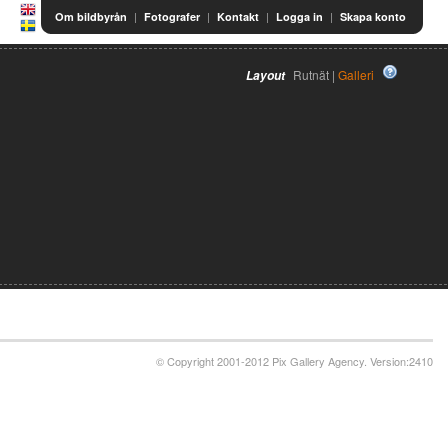
|
|
|
|
Om bildbyrån
Fotografer
Kontakt
Logga in
Skapa konto
Rutnät |
Galleri
Layout
© Copyright 2001-2012 Pix Gallery Agency. Version:2410