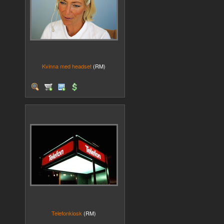
Kvinna med headset
(RM)
Telefonkiosk
(RM)