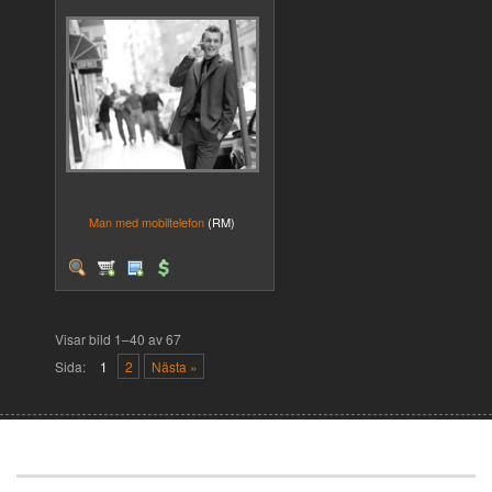
Man med mobiltelefon
(RM)
Visar bild 1–40 av 67
Sida:
1
2
Nästa »