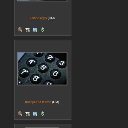
iPhone apps
(RM)
Knappar på telefon
(RM)