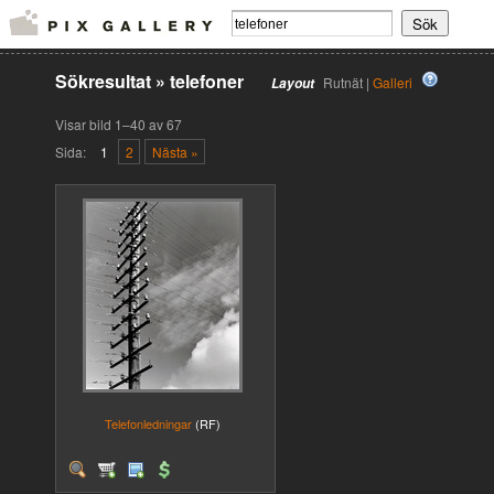
Sökresultat
»
telefoner
Rutnät |
Galleri
Layout
Visar bild 1–40 av 67
Sida:
1
2
Nästa »
Telefonledningar
(RF)