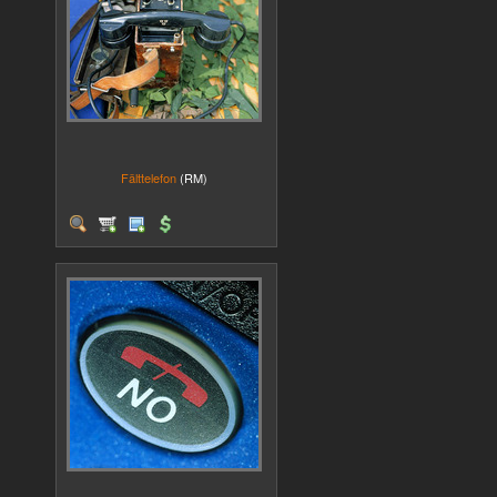
Fälttelefon
(RM)