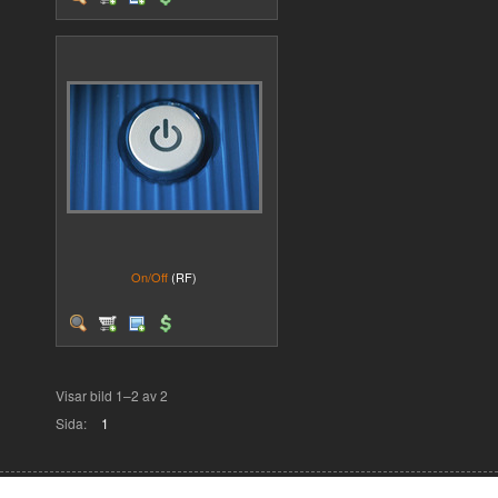
On/Off
(RF)
Visar bild 1–2 av 2
Sida:
1