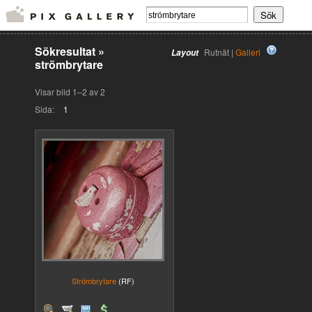
Sökresultat
»
Rutnät |
Galleri
Layout
strömbrytare
Visar bild 1–2 av 2
Sida:
1
Strömbrytare
(RF)