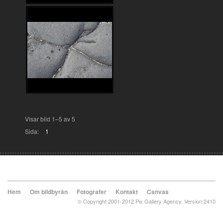
Visar bild 1–5 av 5
Sida:
1
Hem
Om bildbyrån
Fotografer
Kontakt
Canvas
© Copyright 2001-2012 Pix Gallery Agency. Version:2410