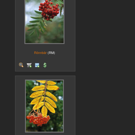
Rönnbär
(RM)