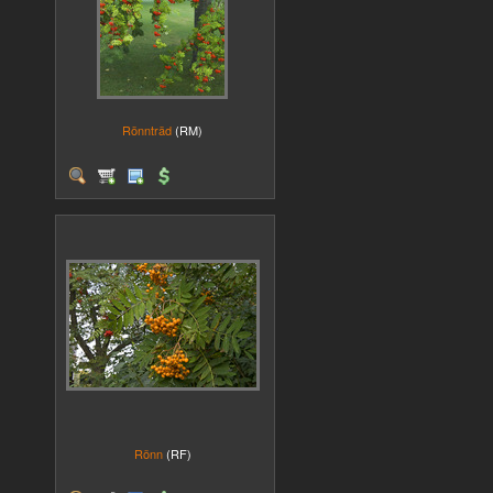
Rönnträd
(RM)
Rönn
(RF)