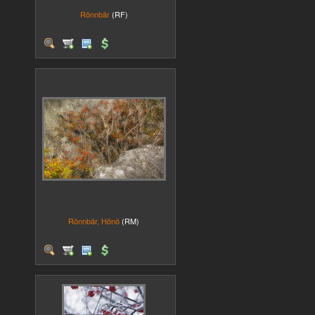
Rönnbär
(RF)
Rönnbär, Hönö
(RM)