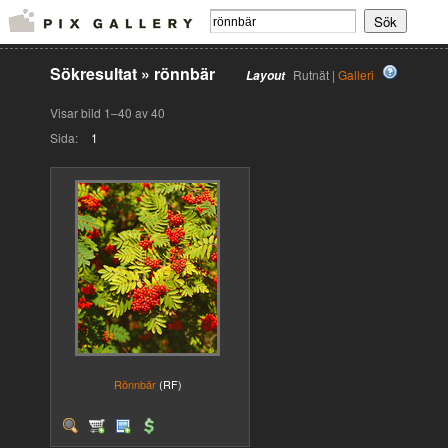
Sökresultat
»
rönnbär
Rutnät |
Galleri
Layout
Visar bild 1–40 av 40
Sida:
1
Rönnbär
(RF)