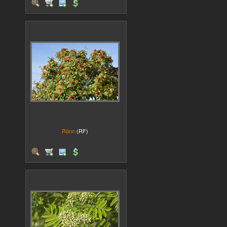
Rönn
(RF)