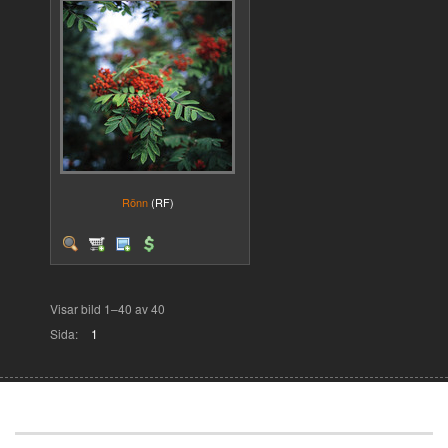
Rönn
(RF)
Visar bild 1–40 av 40
Sida:
1