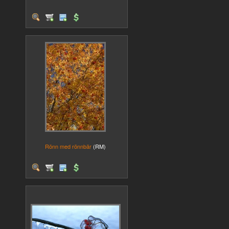
Rönn med rönnbär
(RM)