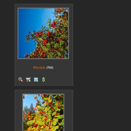
Rönnbär
(RM)