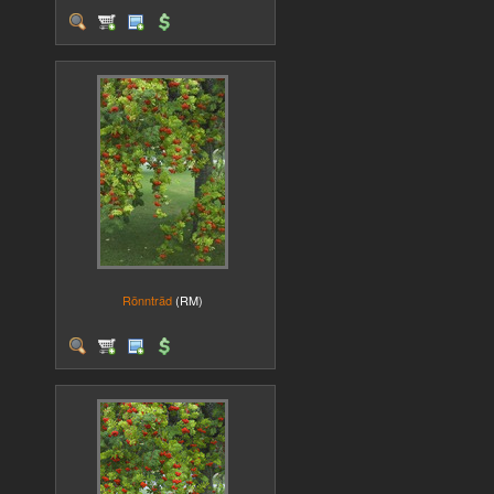
Rönnträd
(RM)