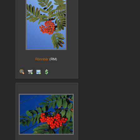
Rönnbär
(RM)