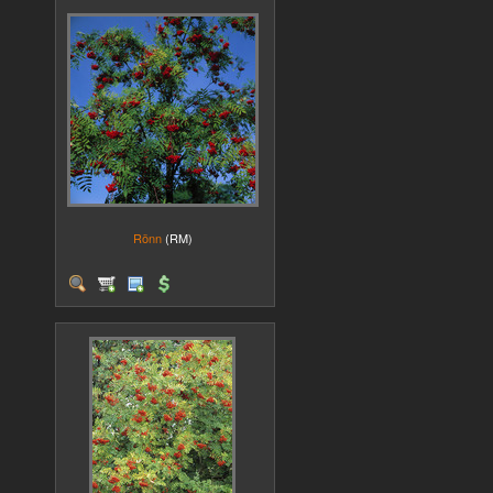
Rönn
(RM)