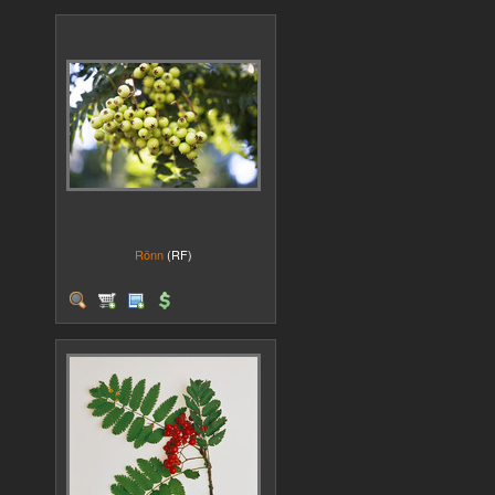
Rönn
(RF)