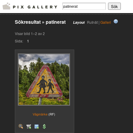
Sökresultat
»
patinerat
Rutnät |
Galleri
Layout
Visar bild 1–2 av 2
Sida:
1
Vägmärke
(RF)