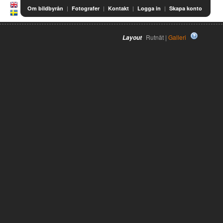
|
|
|
|
Om bildbyrån
Fotografer
Kontakt
Logga in
Skapa konto
Rutnät |
Galleri
Layout