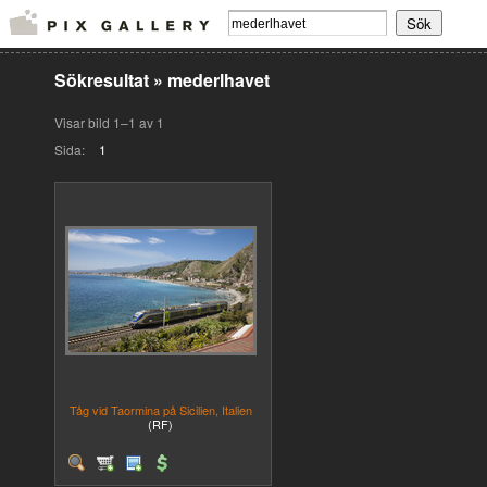
Sökresultat
»
mederlhavet
Visar bild 1–1 av 1
Sida:
1
Tåg vid Taormina på Sicilien, Italien
(RF)