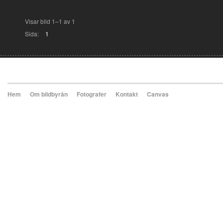
Visar bild 1–1 av 1
Sida:
1
Hem
Om bildbyrån
Fotografer
Kontakt
Canvas