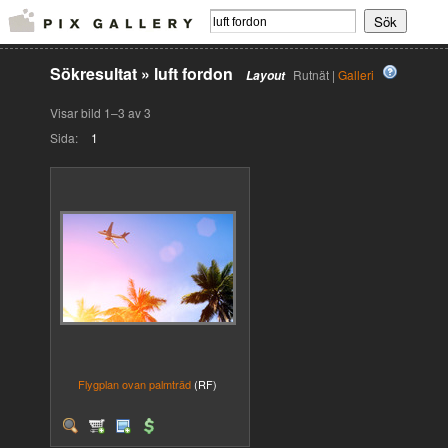
Sökresultat
»
luft fordon
Rutnät |
Galleri
Layout
Visar bild 1–3 av 3
Sida:
1
Flygplan ovan palmträd
(RF)