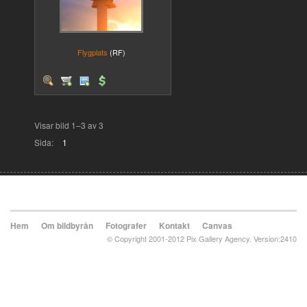
Flygplats
(RF)
Visar bild 1–3 av 3
Sida:
1
Hem
Om bildbyrån
Fotografer
Kontakt
Canvas
© Copyright 2001-2012 Pix Gallery Agency. Version:2410