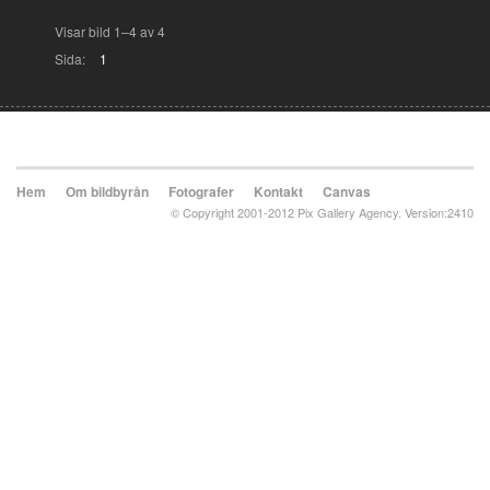
Visar bild 1–4 av 4
Sida:
1
Hem
Om bildbyrån
Fotografer
Kontakt
Canvas
© Copyright 2001-2012 Pix Gallery Agency. Version:2410