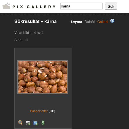
Sökresultat
»
kärna
Rutnät |
Galleri
Layout
Visar bild 1–4 av 4
Sida:
1
Hasselnötter
(RF)