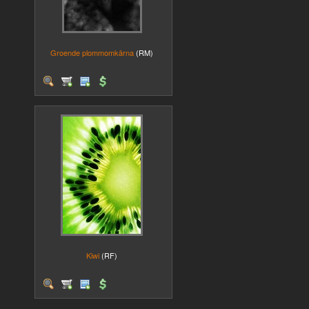
Groende plommomkärna
(RM)
Kiwi
(RF)