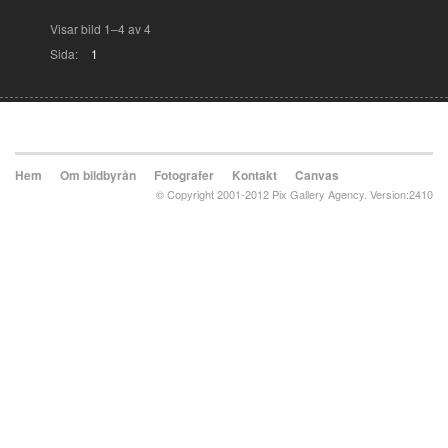
Visar bild 1–4 av 4
Sida:
1
Hem
Om bildbyrån
Fotografer
Kontakt
Canvas
© Copyright 2001-2012 Pix Gallery Agency. Version:2410