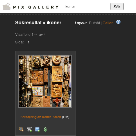
Sökresultat
»
ikoner
Rutnät |
Galleri
Layout
Visar bild 1–4 av 4
Sida:
1
Försäljning av ikoner, Italien
(RM)