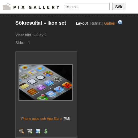
Sökresultat
»
ikon set
Rutnät |
Galleri
Layout
Visar bild 1–2 av 2
Sida:
1
iPhone apps och App Store
(RM)