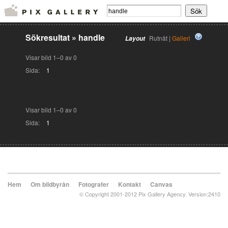
Sökresultat
»
handle
Rutnät |
Galleri
Layout
Visar bild 1–0 av 0
Sida:
1
Visar bild 1–0 av 0
Sida:
1
Hem
Om bildbyrån
Fotografer
Kontakt
Canvas
© Copyright 2001-2012 Pix Gallery Agency. Version:2410