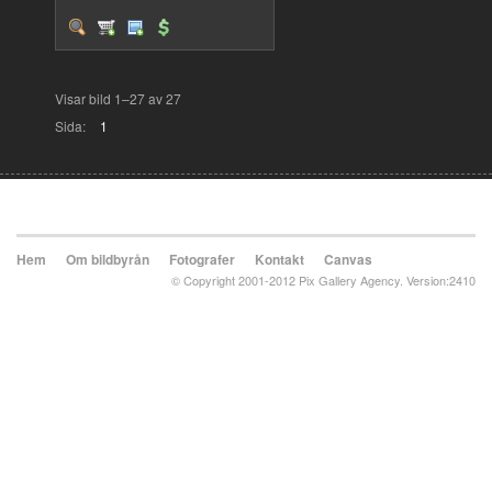
Visar bild 1–27 av 27
Sida:
1
Hem
Om bildbyrån
Fotografer
Kontakt
Canvas
© Copyright 2001-2012 Pix Gallery Agency. Version:2410