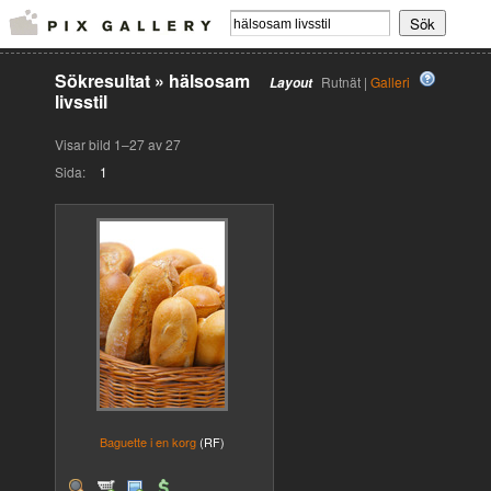
Sökresultat
»
hälsosam
Rutnät |
Galleri
Layout
livsstil
Visar bild 1–27 av 27
Sida:
1
Baguette i en korg
(RF)