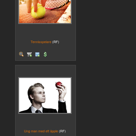
Tennisspelare
(RF)
Ung man med ett äpple
(RF)