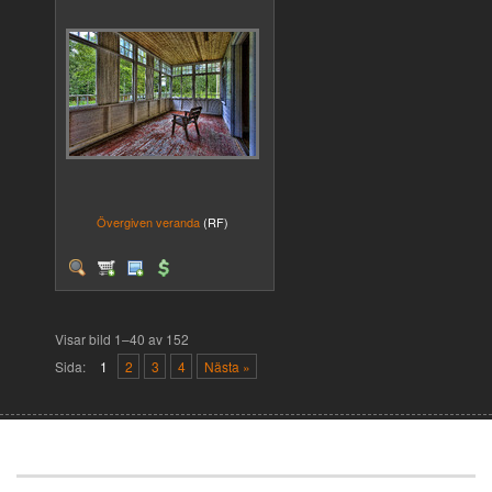
Övergiven veranda
(RF)
Visar bild 1–40 av 152
Sida:
1
2
3
4
Nästa »