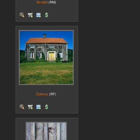
Skrotbil
(RM)
Ödehus
(RF)