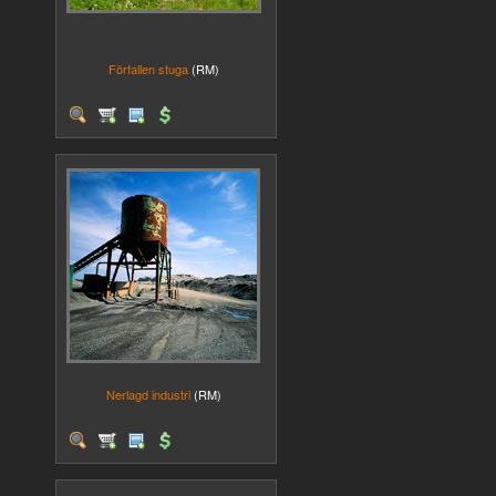
Förfallen stuga
(RM)
Nerlagd industri
(RM)