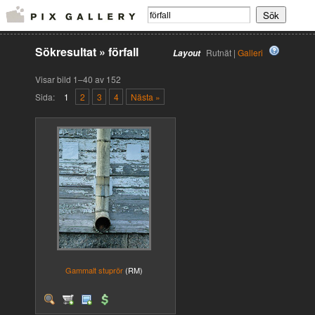
Sökresultat
»
förfall
Rutnät |
Galleri
Layout
Visar bild 1–40 av 152
Sida:
1
2
3
4
Nästa »
Gammalt stuprör
(RM)