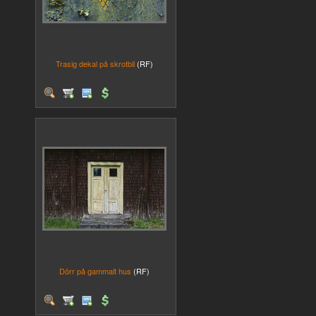
Trasig dekal på skrotbil
(RF)
Dörr på gammalt hus
(RF)