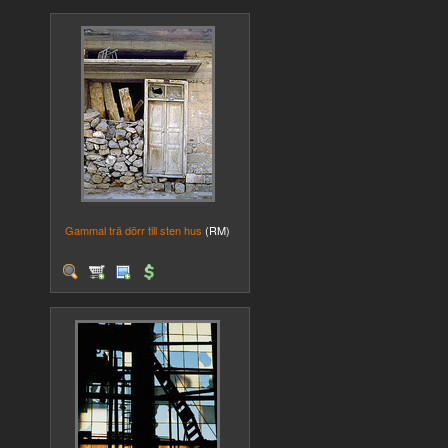
Gammal trä dörr till sten hus
(RM)