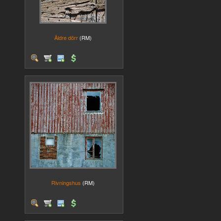
Äldre dörr
(RM)
Rivningshus
(RM)