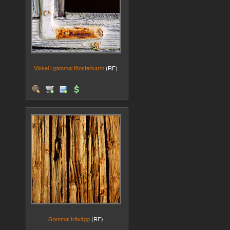
Vinkel i gammal fönsterkarm
(RF)
Gammal trävägg
(RF)