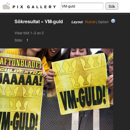
Sökresultat
»
VM-guld
Rutnät
| Galleri
Layout
Visar bild 1–2 av 2
Sida:
1