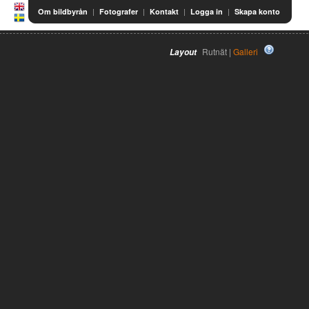
|
|
|
|
Om bildbyrån
Fotografer
Kontakt
Logga in
Skapa konto
Rutnät |
Galleri
Layout