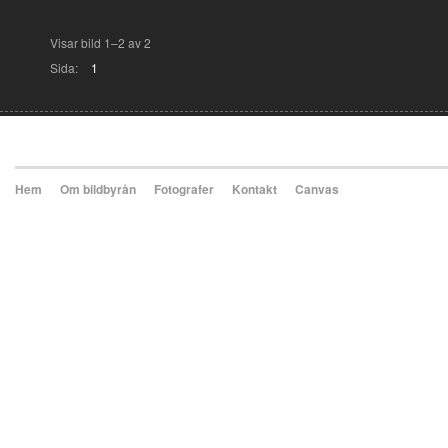
Visar bild 1–2 av 2
Sida:
1
Hem
Om bildbyrån
Fotografer
Kontakt
Canvas