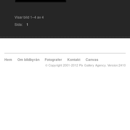
Visar bild 1–4 av 4
Sida:
1
Hem
Om bildbyrån
Fotografer
Kontakt
Canvas
© Copyright 2001-2012 Pix Gallery Agency. Version:2410