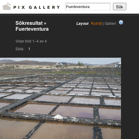
Sökresultat
»
Rutnät
| Galleri
Layout
Fuerteventura
Visar bild 1–4 av 4
Sida:
1