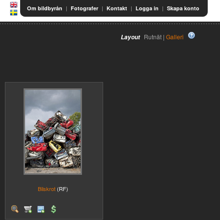
|
|
|
|
Om bildbyrån
Fotografer
Kontakt
Logga in
Skapa konto
Rutnät |
Galleri
Layout
Bilskrot
(RF)