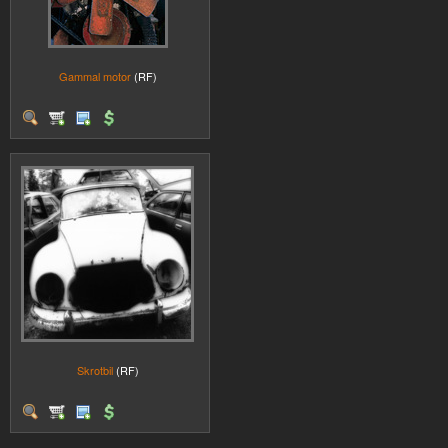
Gammal motor
(RF)
Skrotbil
(RF)