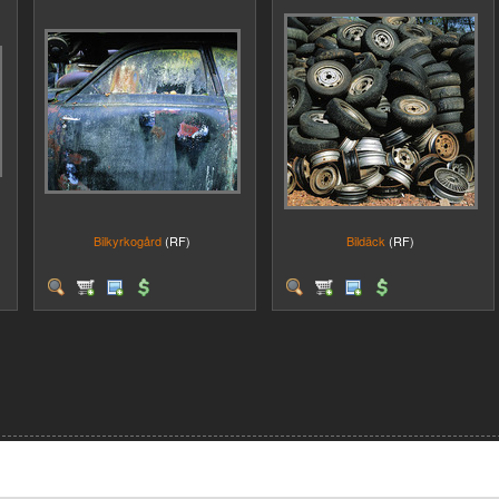
Bilkyrkogård
(RF)
Bildäck
(RF)