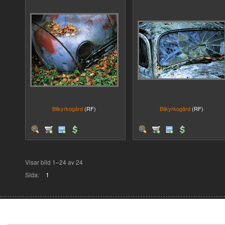
Bilkyrkogård
(RF)
Bilkyrkogård
(RF)
Visar bild 1–24 av 24
Sida:
1