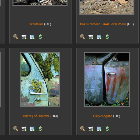
Skrotbilar
(RF)
Två skrotbilar, SAAB och Volvo
(RF)
Bildetalj på skrotbil
(RM)
Bilkyrkogård
(RF)