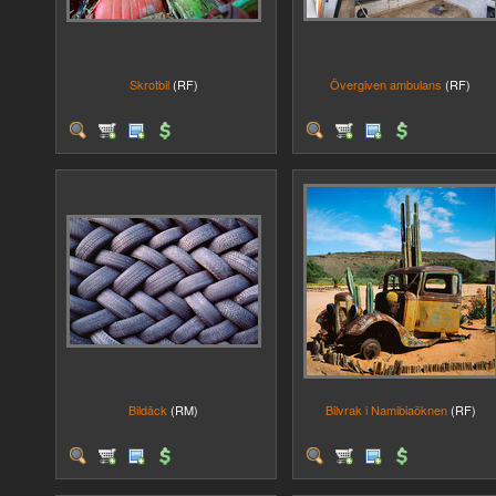
Skrotbil
(RF)
Övergiven ambulans
(RF)
Bildäck
(RM)
Bilvrak i Namibiaöknen
(RF)