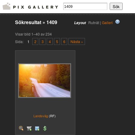
Sökresultat
»
1409
Rutnät |
Galleri
Layout
Visar bild 1–40 av 234
Sida:
1
2
3
4
5
6
Nästa »
Landsväg
(RF)