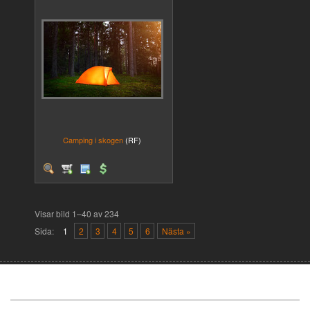
Camping i skogen
(RF)
Visar bild 1–40 av 234
Sida:
1
2
3
4
5
6
Nästa »