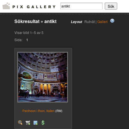
Sökresultat
»
antikt
Rutnät |
Galleri
Layout
Visar bild 1–5 av 5
Sida:
1
Pantheon i Rom, Italien
(RM)