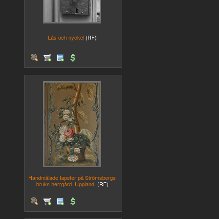
Lås och nyckel
(RF)
Handmålade tapeter på Strömsbergs
bruks herrgård. Uppland.
(RF)