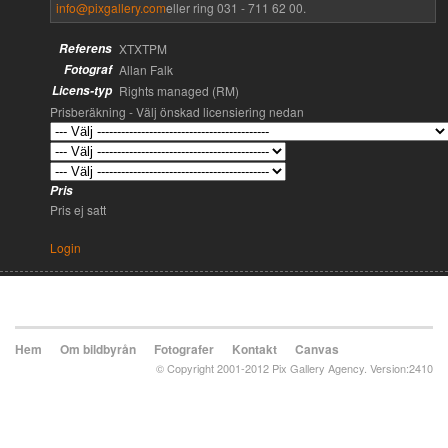
info@pixgallery.com
eller ring 031 - 711 62 00.
Referens
XTXTPM
Fotograf
Allan Falk
Licens-typ
Rights managed (RM)
Prisberäkning - Välj önskad licensiering nedan
Pris
Pris ej satt
Login
Hem
Om bildbyrån
Fotografer
Kontakt
Canvas
© Copyright 2001-2012 Pix Gallery Agency. Version:2410