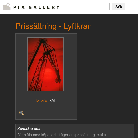
Prissättning - Lyftkran
Lyftkran
RM
Kontakta oss
För hjälp med köpet och frågor om prissättning, maila