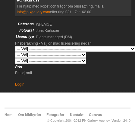
Kontakta oss
För hjälp med köpet och frågor om prissättning, maila
info@pixgallery.com
eller ring 031 - 711 62 00.
Referens
WFEMGE
Fotograf
Jens Karlsson
Licens-typ
Rights managed (RM)
Prisberäkning - Välj önskad licensiering nedan
Pris
Pris ej satt
Login
Hem
Om bildbyrån
Fotografer
Kontakt
Canvas
© Copyright 2001-2012 Pix Gallery Agency. Version:2410