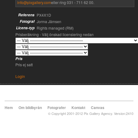
info@pixgallery.com
eller ring 031 - 711 62 00.
Referens
PX4X1D
Fotograf
Jorma Jämsen
Licens-typ
Rights managed (RM)
Prisberäkning - Välj önskad licensiering nedan
Pris
Pris ej satt
Login
Hem
Om bildbyrån
Fotografer
Kontakt
Canvas
© Copyright 2001-2012 Pix Gallery Agency. Version:2410