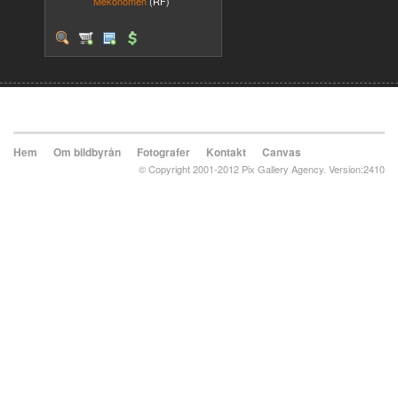
Mekonomen
(RF)
Hem
Om bildbyrån
Fotografer
Kontakt
Canvas
© Copyright 2001-2012 Pix Gallery Agency. Version:2410